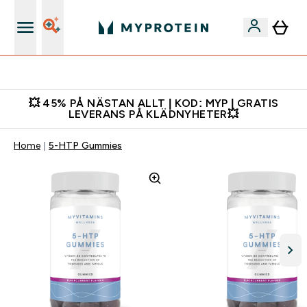
Gratis shaker för nya kunder
💥 45% PÅ NÄSTAN ALLT | KOD: MYP | GRATIS
LEVERANS PÅ KLÄDNYHETER💥
Home
5-HTP Gummies