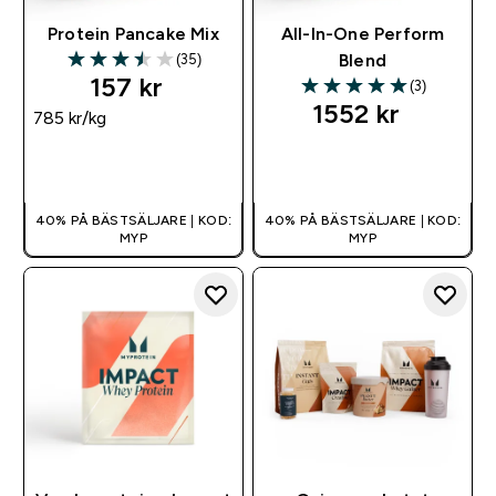
Protein Pancake Mix
All-In-One Perform
(35)
Blend
3.51 out of 5 stars
157 kr‎
(3)
5 out of 5 stars
1552 kr‎
785 kr‎/kg
SNABBKÖP
SNABBKÖP
40% PÅ BÄSTSÄLJARE | KOD:
40% PÅ BÄSTSÄLJARE | KOD:
MYP
MYP