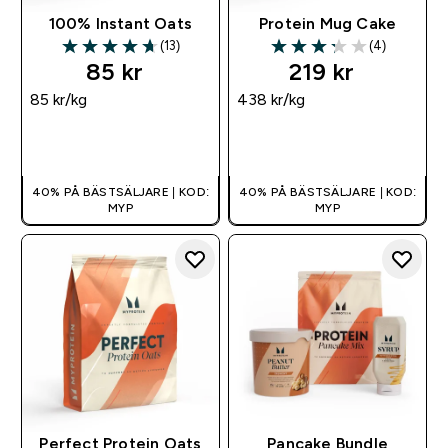
100% Instant Oats
Protein Mug Cake
(13)
(4)
4.69 out of 5 stars
3.25 out of 5 stars
85 kr‎
219 kr‎
85 kr‎/kg
438 kr‎/kg
SNABBKÖP
SNABBKÖP
40% PÅ BÄSTSÄLJARE | KOD:
40% PÅ BÄSTSÄLJARE | KOD:
MYP
MYP
Perfect Protein Oats
Pancake Bundle