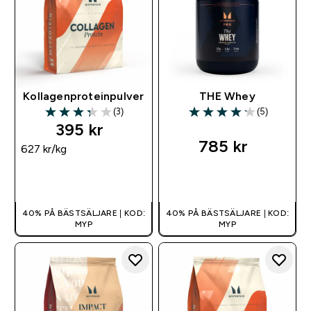
Kollagenproteinpulver
THE Whey
(3)
(5)
3.33 out of 5 stars
4.2 out of 5 stars
395 kr‎
785 kr‎
627 kr‎/kg
SNABBKÖP
SNABBKÖP
40% PÅ BÄSTSÄLJARE | KOD:
40% PÅ BÄSTSÄLJARE | KOD:
MYP
MYP