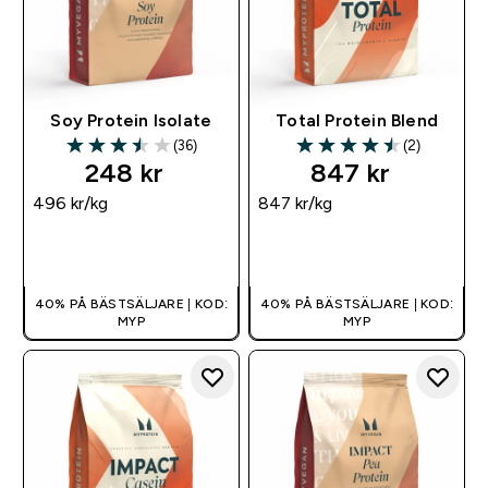
Soy Protein Isolate
Total Protein Blend
(36)
(2)
3.5 out of 5 stars
4.5 out of 5 stars
248 kr‎
847 kr‎
496 kr‎/kg
847 kr‎/kg
SNABBKÖP
SNABBKÖP
40% PÅ BÄSTSÄLJARE | KOD:
40% PÅ BÄSTSÄLJARE | KOD:
MYP
MYP