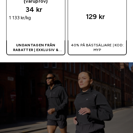
(varuprov)
34 kr‎
129 kr‎
1 133 kr‎/kg
SNABBKÖP
SNABBKÖP
UNDANTAGEN FRÅN
40% PÅ BÄSTSÄLJARE | KOD:
RABATTER | EXKLUSIV &
MYP
BEGRÄNSAD