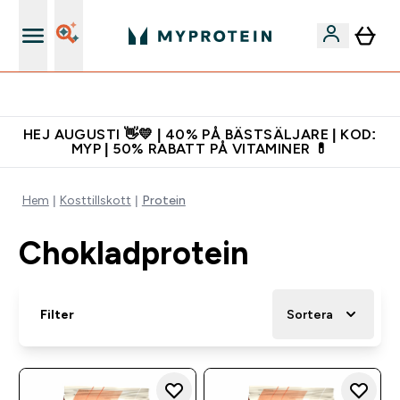
Gratis shaker för nya kunder
HEJ AUGUSTI 👋💛 | 40% PÅ BÄSTSÄLJARE | KOD:
MYP | 50% RABATT PÅ VITAMINER 💊
Hem
Kosttillskott
Protein
Chokladprotein
Filter
Sortera