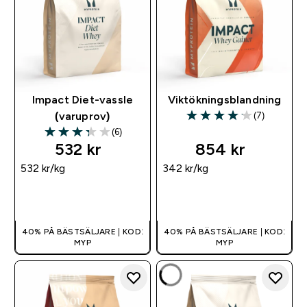
Impact Diet-vassle
Viktökningsblandning
(7)
(varuprov)
4.14 out of 5 stars
(6)
3.33 out of 5 stars
532 kr‎
854 kr‎
532 kr‎/kg
342 kr‎/kg
SNABBKÖP
SNABBKÖP
40% PÅ BÄSTSÄLJARE | KOD:
40% PÅ BÄSTSÄLJARE | KOD:
MYP
MYP