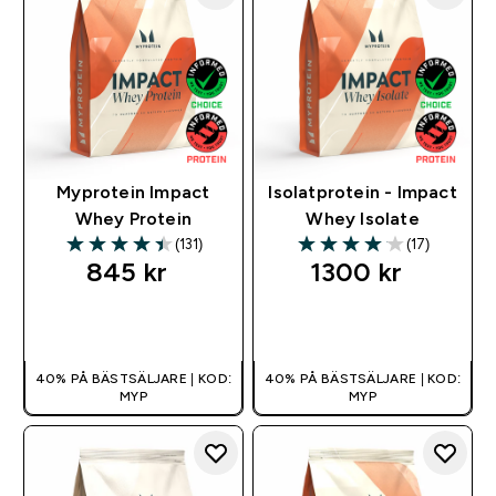
Myprotein Impact
Isolatprotein - Impact
Whey Protein
Whey Isolate
(131)
(17)
4.42 out of 5 stars
4.06 out of 5 stars
845 kr‎
1300 kr‎
SNABBKÖP
SNABBKÖP
40% PÅ BÄSTSÄLJARE | KOD:
40% PÅ BÄSTSÄLJARE | KOD:
MYP
MYP