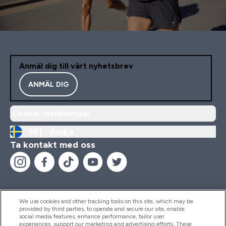
Anmäl dig till vårt nyhetsbrev
ANMÄL DIG
Cookie-inställningar
SE |
Ändra
Ta kontakt med oss
We use cookies and other tracking tools on this site, which may be
provided by third parties, to operate and secure our site, enable
Hjälp & Information
social media features, enhance performance, tailor user
experiences, support our marketing and advertising efforts. These