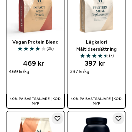
Vegan Protein Blend
Lågkalori
(25)
Måltidsersättning
3.88 out of 5 stars
(7)
4.43 out of 5 stars
469 kr‎
397 kr‎
469 kr‎/kg
397 kr‎/kg
SNABBKÖP
SNABBKÖP
40% PÅ BÄSTSÄLJARE | KOD:
40% PÅ BÄSTSÄLJARE | KOD:
MYP
MYP