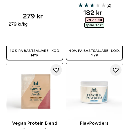
(2)
3 out of 5 stars
discounted pr
182 kr‎
279 kr‎
var 279 kr‎
279 kr‎/kg
spara 97 kr‎
SNABBKÖP
SNABBKÖP
40% PÅ BÄSTSÄLJARE | KOD:
40% PÅ BÄSTSÄLJARE | KOD:
MYP
MYP
Vegan Protein Blend
FlavPowders