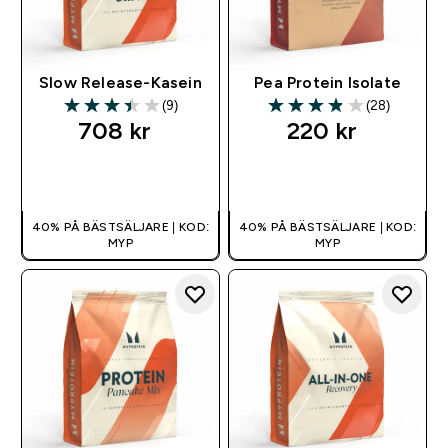
Slow Release-Kasein
Pea Protein Isolate
(9)
(28)
3.44 out of 5 stars
3.89 out of 5 stars
708 kr‎
220 kr‎
SNABBKÖP
SNABBKÖP
40% PÅ BÄSTSÄLJARE | KOD:
40% PÅ BÄSTSÄLJARE | KOD:
MYP
MYP