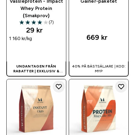
Vassleprotein - Impact
Gainer-paketet
Whey Protein
(Smakprov)
(7)
4 out of 5 stars
29 kr‎
669 kr‎
1 160 kr‎/kg
SNABBKÖP
SNABBKÖP
UNDANTAGEN FRÅN
40% PÅ BÄSTSÄLJARE | KOD:
RABATTER | EXKLUSIV &
MYP
BEGRÄNSAD