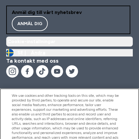
Anmäl dig till vårt nyhetsbrev
ANMÄL DIG
Cookie-inställningar
SE |
Ändra
Ta kontakt med oss
We use cookies and other tracking tools on this site, which may be
provided by third parties, to operate and secure our site, enable
Hjälp & Information
social media features, enhance performance, tailor user
experiences, support our marketing and advertising efforts. These
also enable us and third parties to access and record user and
activity data, such as IP addresses and online identifiers, referring
Produkter
URLs, searches and interactions, browser and device details, and
other usage information, which may be used to provide enhanced
functionality and personalized experiences, analyze and improve
performance, and reach users with more relevant content and ads