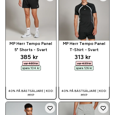
MP Herr Tempo Panel
MP Herr Tempo Panel
5" Shorts - Svart
T-Shirt - Svart
discounted price
discounted pr
385 kr‎
313 kr‎
var 489 kr‎
var 439 kr‎
spara 104 kr‎
spara 126 kr‎
SNABBKÖP
SNABBKÖP
40% PÅ BÄSTSÄLJARE | KOD:
40% PÅ BÄSTSÄLJARE | KOD:
MYP
MYP