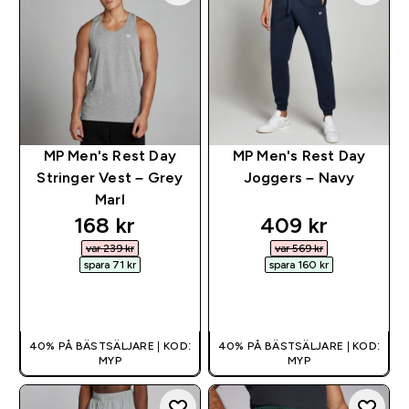
MP Men's Rest Day
MP Men's Rest Day
Stringer Vest – Grey
Joggers – Navy
Marl
discounted price
discounted pri
168 kr‎
409 kr‎
var 239 kr‎
var 569 kr‎
spara 71 kr‎
spara 160 kr‎
SNABBKÖP
SNABBKÖP
40% PÅ BÄSTSÄLJARE | KOD:
40% PÅ BÄSTSÄLJARE | KOD:
MYP
MYP