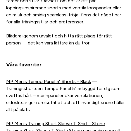
färger och stilar. Oavsett om det är ett par
löpningsinspirerade shorts med ventilatonspaneler eller
en mjuk och smidig seamless-tröja, finns det något här
för alla träningsstilar och preferenser.
Bläddra igenom urvalet och hitta rätt plagg för rätt
person — det kan vara lättare än du tror.
Våra favoriter
MP Men's Tempo Panel 5" Shorts - Black
—
Träningsshortsen Tempo Panel 5" är byggd för dig som
svettas hårt – meshpaneler ökar ventilationen,
sidoslitsar ger rörelsefrihet och ett invändigt snöre håller
allt på plats.
MP Men's Training Short Sleeve T-Shirt - Stone
—
Training Short Sleeve T-Shirt i Stone passar dig som vill