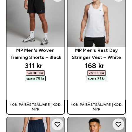
MP Men's Woven
MP Men's Rest Day
Training Shorts – Black
Stringer Vest – White
discounted price
discounted pr
311 kr‎
168 kr‎
var 389 kr‎
var 239 kr‎
spara 78 kr‎
spara 71 kr‎
SNABBKÖP
SNABBKÖP
40% PÅ BÄSTSÄLJARE | KOD:
40% PÅ BÄSTSÄLJARE | KOD:
MYP
MYP