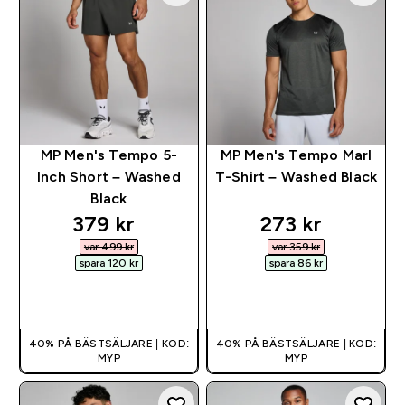
MP Men's Tempo 5-
MP Men's Tempo Marl
Inch Short – Washed
T-Shirt – Washed Black
Black
discounted price
discounted pri
379 kr‎
273 kr‎
var 499 kr‎
var 359 kr‎
spara 120 kr‎
spara 86 kr‎
SNABBKÖP
SNABBKÖP
40% PÅ BÄSTSÄLJARE | KOD:
40% PÅ BÄSTSÄLJARE | KOD:
MYP
MYP