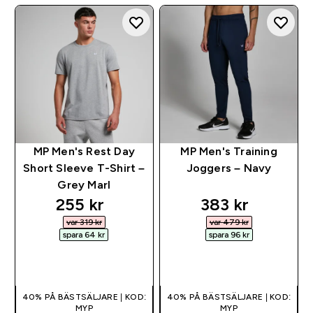
MP Men's Rest Day
MP Men's Training
Short Sleeve T-Shirt –
Joggers – Navy
Grey Marl
discounted price
discounted pri
255 kr‎
383 kr‎
var 319 kr‎
var 479 kr‎
spara 64 kr‎
spara 96 kr‎
SNABBKÖP
SNABBKÖP
40% PÅ BÄSTSÄLJARE | KOD:
40% PÅ BÄSTSÄLJARE | KOD:
MYP
MYP