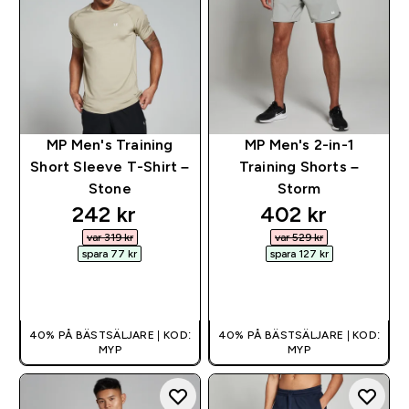
MP Men's Training
MP Men's 2-in-1
Short Sleeve T-Shirt –
Training Shorts –
Stone
Storm
discounted price
discounted pri
242 kr‎
402 kr‎
var 319 kr‎
var 529 kr‎
spara 77 kr‎
spara 127 kr‎
SNABBKÖP
SNABBKÖP
40% PÅ BÄSTSÄLJARE | KOD:
40% PÅ BÄSTSÄLJARE | KOD:
MYP
MYP