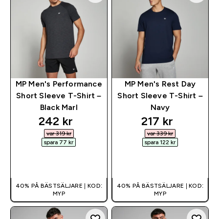
MP Men's Performance
MP Men's Rest Day
Short Sleeve T-Shirt –
Short Sleeve T-Shirt –
Black Marl
Navy
discounted price
discounted pr
242 kr‎
217 kr‎
var 319 kr‎
var 339 kr‎
spara 77 kr‎
spara 122 kr‎
SNABBKÖP
SNABBKÖP
40% PÅ BÄSTSÄLJARE | KOD:
40% PÅ BÄSTSÄLJARE | KOD:
MYP
MYP