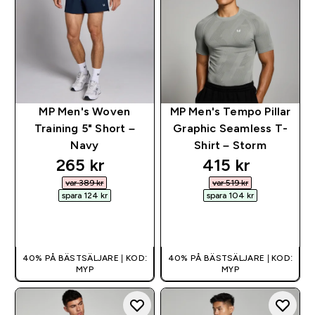
MP Men's Woven
MP Men's Tempo Pillar
Training 5" Short –
Graphic Seamless T-
Navy
Shirt – Storm
discounted price
discounted pri
265 kr‎
415 kr‎
var 389 kr‎
var 519 kr‎
spara 124 kr‎
spara 104 kr‎
SNABBKÖP
SNABBKÖP
40% PÅ BÄSTSÄLJARE | KOD:
40% PÅ BÄSTSÄLJARE | KOD:
MYP
MYP