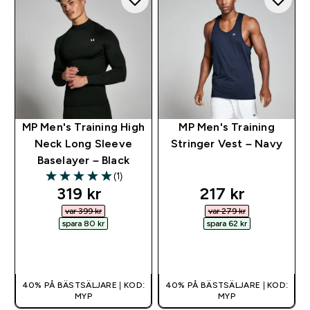
MP Men's Training High
MP Men's Training
Neck Long Sleeve
Stringer Vest – Navy
Baselayer – Black
(1)
5 out of 5 stars
discounted price
discounted pr
319 kr‎
217 kr‎
var 399 kr‎
var 279 kr‎
spara 80 kr‎
spara 62 kr‎
SNABBKÖP
SNABBKÖP
40% PÅ BÄSTSÄLJARE | KOD:
40% PÅ BÄSTSÄLJARE | KOD:
MYP
MYP