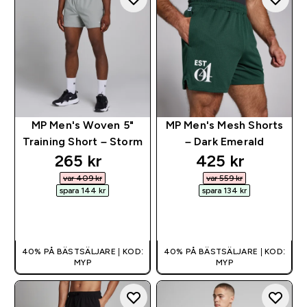
MP Men's Woven 5"
MP Men's Mesh Shorts
Training Short – Storm
– Dark Emerald
discounted price
discounted pri
265 kr‎
425 kr‎
var 409 kr‎
var 559 kr‎
spara 144 kr‎
spara 134 kr‎
SNABBKÖP
SNABBKÖP
40% PÅ BÄSTSÄLJARE | KOD:
40% PÅ BÄSTSÄLJARE | KOD:
MYP
MYP