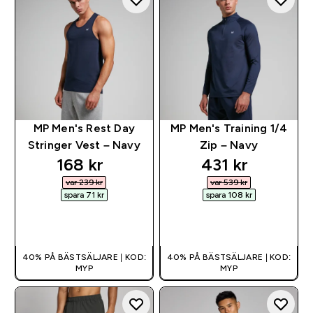
MP Men's Rest Day
MP Men's Training 1/4
Stringer Vest – Navy
Zip – Navy
discounted price
discounted pr
168 kr‎
431 kr‎
var 239 kr‎
var 539 kr‎
spara 71 kr‎
spara 108 kr‎
SNABBKÖP
SNABBKÖP
40% PÅ BÄSTSÄLJARE | KOD:
40% PÅ BÄSTSÄLJARE | KOD:
MYP
MYP