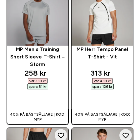
MP Men's Training
MP Herr Tempo Panel
Short Sleeve T-Shirt –
T-Shirt - Vit
Storm
discounted price
discounted pr
258 kr‎
313 kr‎
var 339 kr‎
var 439 kr‎
spara 81 kr‎
spara 126 kr‎
SNABBKÖP
SNABBKÖP
40% PÅ BÄSTSÄLJARE | KOD:
40% PÅ BÄSTSÄLJARE | KOD:
MYP
MYP