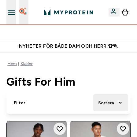
Ladda ner appen
NYHETER FÖR BÅDE DAM OCH HERR 👕🏃
Hem
Kläder
Gifts For Him
Filter
Sortera