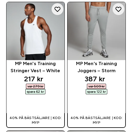
MP Men's Training
MP Men's Training
Stringer Vest – White
Joggers – Storm
discounted price
discounted pri
217 kr‎
387 kr‎
var 279 kr‎
var 509 kr‎
spara 62 kr‎
spara 122 kr‎
SNABBKÖP
SNABBKÖP
40% PÅ BÄSTSÄLJARE | KOD:
40% PÅ BÄSTSÄLJARE | KOD:
MYP
MYP