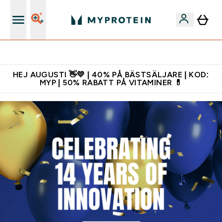
Gratis shaker för nya kunder
HEJ AUGUSTI 👋💛 | 40% PÅ BÄSTSÄLJARE | KOD:
MYP | 50% RABATT PÅ VITAMINER 💊