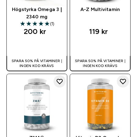
Högstyrka Omega 3 |
A-Z Multivitamin
2340 mg
(1)
5 out of 5 stars
200 kr‎
119 kr‎
SNABBKÖP
SNABBKÖP
SPARA 50% PÅ VITAMINER |
SPARA 50% PÅ VITAMINER |
INGEN KOD KRÄVS
INGEN KOD KRÄVS