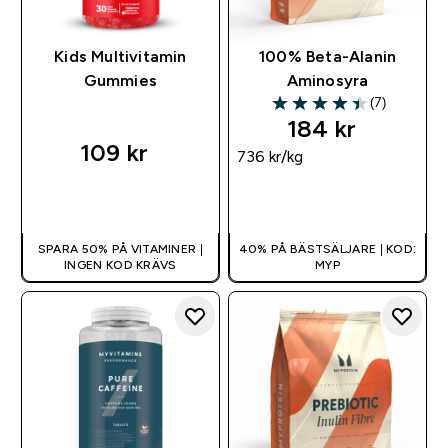
Kids Multivitamin
100% Beta-Alanin
Gummies
Aminosyra
(7)
4.43 out of 5 stars
184 kr‎
109 kr‎
736 kr‎/kg
SNABBKÖP
SNABBKÖP
SPARA 50% PÅ VITAMINER |
40% PÅ BÄSTSÄLJARE | KOD:
INGEN KOD KRÄVS
MYP