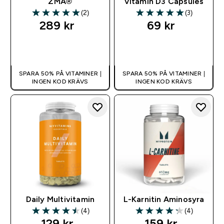
ZMA®
Vitamin D3 Capsules
(2)
(3)
5 out of 5 stars
5 out of 5 stars
289 kr‎
69 kr‎
SNABBKÖP
SNABBKÖP
SPARA 50% PÅ VITAMINER |
SPARA 50% PÅ VITAMINER |
INGEN KOD KRÄVS
INGEN KOD KRÄVS
Daily Multivitamin
L-Karnitin Aminosyra
(4)
(4)
4.5 out of 5 stars
4.25 out of 5 stars
129 kr‎
159 kr‎