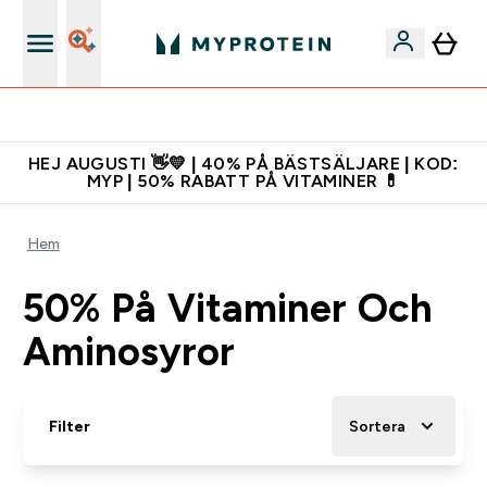
Gratis shaker för nya kunder
HEJ AUGUSTI 👋💛 | 40% PÅ BÄSTSÄLJARE | KOD:
MYP | 50% RABATT PÅ VITAMINER 💊
Hem
50% På Vitaminer Och
Aminosyror
Filter
Sortera