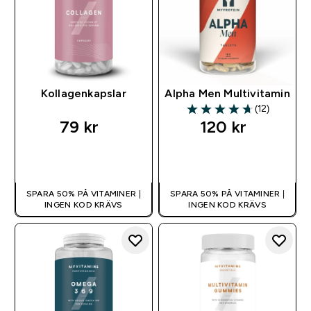
Kollagenkapslar
Alpha Men Multivitamin
(12)
4.67 out of 5 stars
79 kr‎
120 kr‎
SNABBKÖP
SNABBKÖP
SPARA 50% PÅ VITAMINER |
SPARA 50% PÅ VITAMINER |
INGEN KOD KRÄVS
INGEN KOD KRÄVS