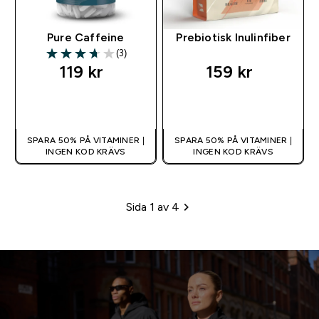
Pure Caffeine
Prebiotisk Inulinfiber
(3)
3.67 out of 5 stars
119 kr‎
159 kr‎
SNABBKÖP
SNABBKÖP
SPARA 50% PÅ VITAMINER |
SPARA 50% PÅ VITAMINER |
INGEN KOD KRÄVS
INGEN KOD KRÄVS
Sida 1 av 4
Sidhänvisning