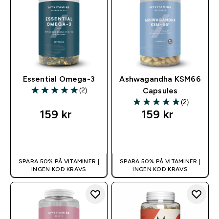
Essential Omega-3
Ashwagandha KSM66
(2)
Capsules
5 out of 5 stars
(2)
5 out of 5 stars
159 kr‎
159 kr‎
SNABBKÖP
SNABBKÖP
SPARA 50% PÅ VITAMINER |
SPARA 50% PÅ VITAMINER |
INGEN KOD KRÄVS
INGEN KOD KRÄVS