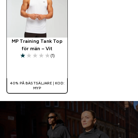
MP Training Tank Top
för män – Vit
(1)
1 out of 5 stars
SNABBKÖP
40% PÅ BÄSTSÄLJARE | KOD:
MYP