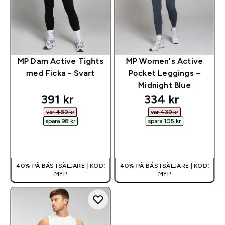
MP Dam Active Tights
MP Women's Active
med Ficka - Svart
Pocket Leggings –
Midnight Blue
discounted price
discounted pri
391 kr‎
334 kr‎
var 489 kr‎
var 439 kr‎
spara 98 kr‎
spara 105 kr‎
SNABBKÖP
SNABBKÖP
40% PÅ BÄSTSÄLJARE | KOD:
40% PÅ BÄSTSÄLJARE | KOD:
MYP
MYP