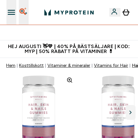
Gratis shaker för nya kunder
HEJ AUGUSTI 👋💛 | 40% PÅ BÄSTSÄLJARE | KOD:
MYP | 50% RABATT PÅ VITAMINER 💊
Hem
Kosttillskott
Vitaminer & mineraler
Vitamins for Hair
Hai