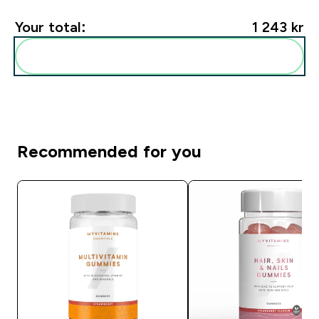
Your total:
1 243 kr‎
Add these to your routine
Recommended for you