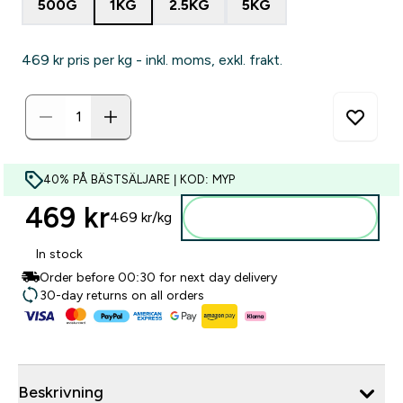
500G
1KG
2.5KG
5KG
469 kr‎ pris per kg - inkl. moms, exkl. frakt.
40% PÅ BÄSTSÄLJARE | KOD: MYP
469 kr‎
469 kr‎/kg
Lägg till i varukorgen
In stock
Order before 00:30 for next day delivery
30-day returns on all orders
Beskrivning