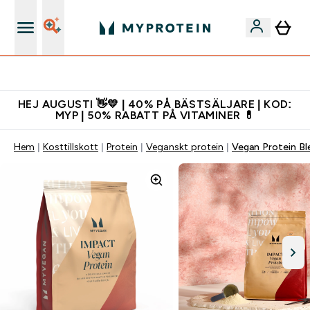
Gratis shaker för nya kunder
HEJ AUGUSTI 👋💛 | 40% PÅ BÄSTSÄLJARE | KOD:
MYP | 50% RABATT PÅ VITAMINER 💊
Hem
Kosttillskott
Protein
Veganskt protein
Vegan Protein Bl