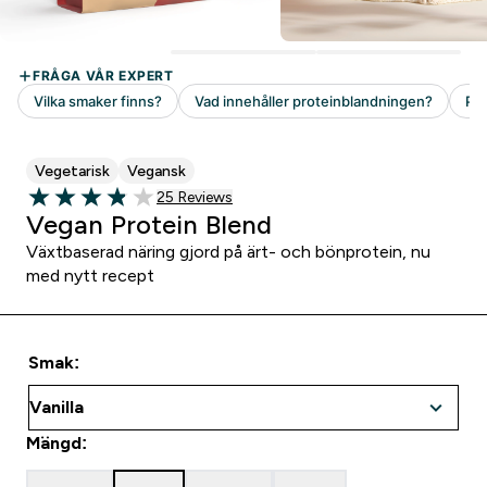
Vegetarisk
Vegansk
25 customer reviews
25 Reviews
3.88 out of 5 stars
Vegan Protein Blend
Växtbaserad näring gjord på ärt- och bönprotein, nu
med nytt recept
Smak:
Mängd: