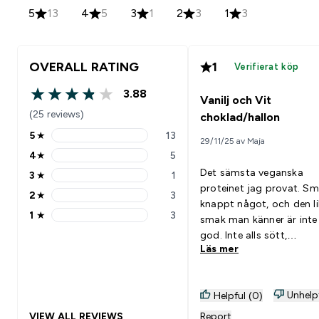
5
13
4
5
3
1
2
3
1
3
OVERALL RATING
1
Verifierat köp
3.88
Vanilj och Vit
3.88 out of 5 stars
(25 reviews)
choklad/hallon
5
★
13
29/11/25 av Maja
5 stars rating 13 reviews
4
★
5
4 stars rating 5 reviews
Det sämsta veganska
3
★
1
3 stars rating 1 reviews
proteinet jag provat. S
2
★
3
2 stars rating 3 reviews
knappt något, och den li
1
★
3
smak man känner är inte 
1 stars rating 3 reviews
god. Inte alls sött,
Läs mer
proteinpulver kan vara F
söta, men detta är inte 
alls. Inte alls som jag
Unhelp
Helpful (0)
förväntat mig. Sedan
ytterligare minus på att
VIEW ALL REVIEWS
Report