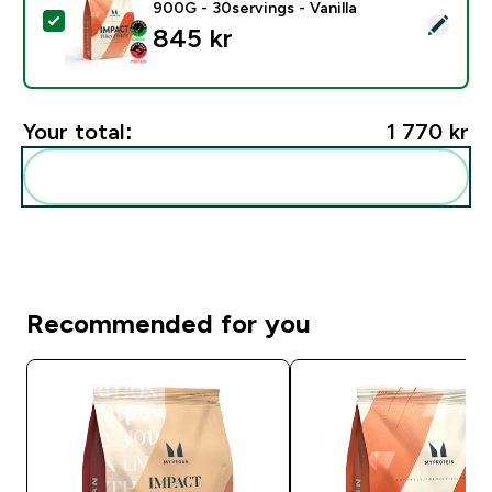
900G - 30servings - Vanilla
Select this product - Myprotein Impact Whey Protein -
845 kr‎
Your total:
1 770 kr‎
Add these to your routine
Recommended for you