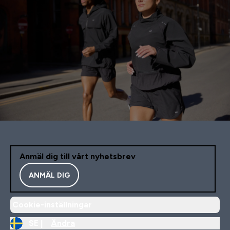
Anmäl dig till vårt nyhetsbrev
ANMÄL DIG
Cookie-inställningar
SE |
Ändra