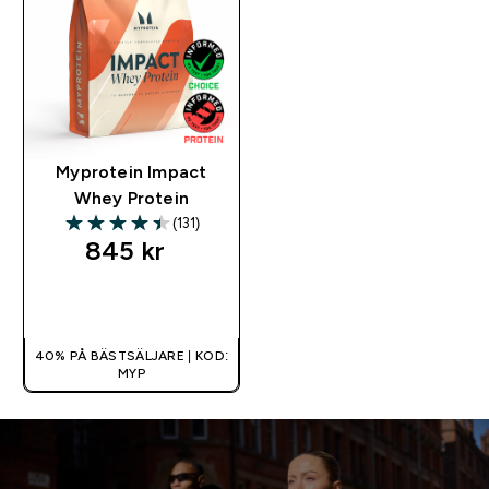
Myprotein Impact
Whey Protein
(131)
4.42 out of 5 stars
845 kr‎
SNABBKÖP
40% PÅ BÄSTSÄLJARE | KOD:
MYP