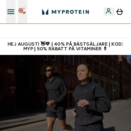
Gratis shaker för nya kunder
HEJ AUGUSTI 👋💛 | 40% PÅ BÄSTSÄLJARE | KOD:
MYP | 50% RABATT PÅ VITAMINER 💊