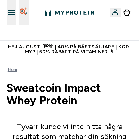
Gratis shaker för nya kunder
HEJ AUGUSTI 👋💛 | 40% PÅ BÄSTSÄLJARE | KOD:
MYP | 50% RABATT PÅ VITAMINER 💊
Hem
Sweatcoin Impact
Whey Protein
Tyvärr kunde vi inte hitta några
resultat som matchar din sökning