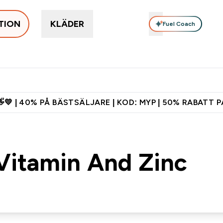
TION
KLÄDER
Fuel Coach
nu
Protein
Tillskott
Vitaminer
Bars & Snacks
Vega
Enter Populärt just nu submenu
Enter Protein submenu
Enter Tillskott submenu
Enter Vitaminer submenu
Enter Ba
⌄
⌄
⌄
⌄
⌄
s shaker för nya kunder
Ladda ner appen
Tjäna 150kr kredit
💛 | 40% PÅ BÄSTSÄLJARE | KOD: MYP | 50% RABATT P
Vitamin And Zinc