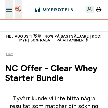
Vanlig leveranstid 3 - 5 arbetsdagar
HEJ AUGUSTI 👋💛 | 40% PÅ BÄSTSÄLJARE | KOD:
MYP | 50% RABATT PÅ VITAMINER 💊
Hem
NC Offer - Clear Whey
Starter Bundle
Tyvärr kunde vi inte hitta några
resultat som matchar din sökning