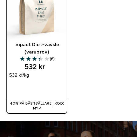
Impact Diet-vassle
(varuprov)
(6)
3.33 out of 5 stars
532 kr‎
532 kr‎/kg
SNABBKÖP
40% PÅ BÄSTSÄLJARE | KOD:
MYP