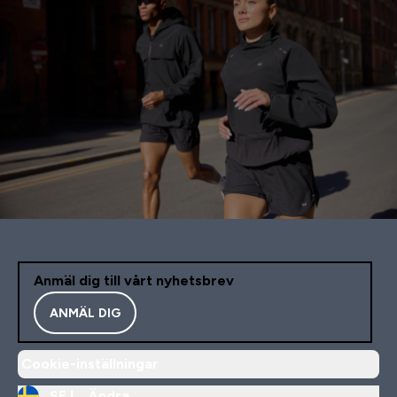
Anmäl dig till vårt nyhetsbrev
ANMÄL DIG
Cookie-inställningar
SE |
Ändra