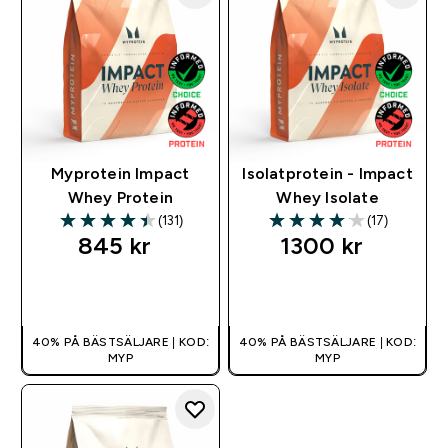
Myprotein Impact
Isolatprotein - Impact
Whey Protein
Whey Isolate
(131)
(17)
4.42 out of 5 stars
4.06 out of 5 stars
845 kr‎
1300 kr‎
SNABBKÖP
SNABBKÖP
40% PÅ BÄSTSÄLJARE | KOD:
40% PÅ BÄSTSÄLJARE | KOD:
MYP
MYP