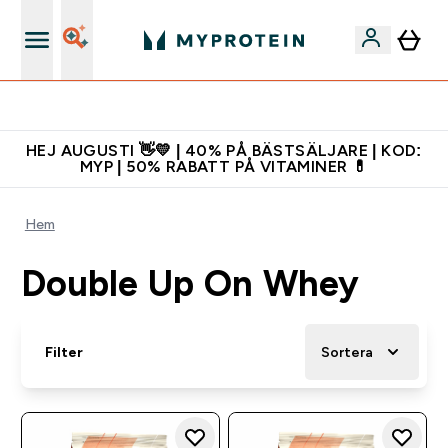
Gratis shaker för nya kunder
HEJ AUGUSTI 👋💛 | 40% PÅ BÄSTSÄLJARE | KOD:
MYP | 50% RABATT PÅ VITAMINER 💊
Hem
Double Up On Whey
Filter
Sortera