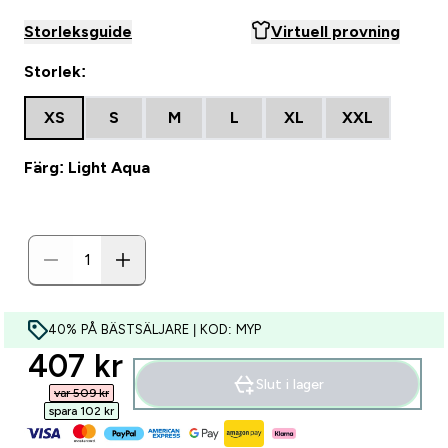
Storleksguide
Virtuell provning
Storlek:
XS
S
M
L
XL
XXL
Färg: Light Aqua
40% PÅ BÄSTSÄLJARE | KOD: MYP
discounted price
407 kr‎
Slut i lager
var 509 kr‎
spara 102 kr‎