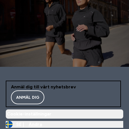
Anmäl dig till vårt nyhetsbrev
ANMÄL DIG
Cookie-inställningar
SE |
Ändra