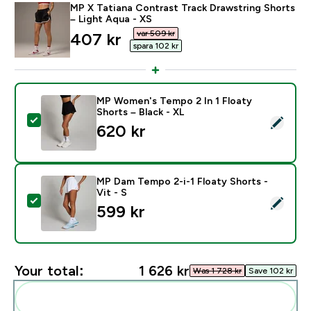
MP X Tatiana Contrast Track Drawstring Shorts
– Light Aqua - XS
var 509 kr‎
discounted price
407 kr‎
spara 102 kr‎
MP Women's Tempo 2 In 1 Floaty
Shorts – Black - XL
Select this product - MP Women's Tempo 2 In 1 Floaty
620 kr‎
MP Dam Tempo 2-i-1 Floaty Shorts -
Vit - S
Select this product - MP Dam Tempo 2-i-1 Floaty Short
599 kr‎
Your total:
1 626 kr‎
Was 1 728 kr‎
Save 102 kr‎
Add these to your routine