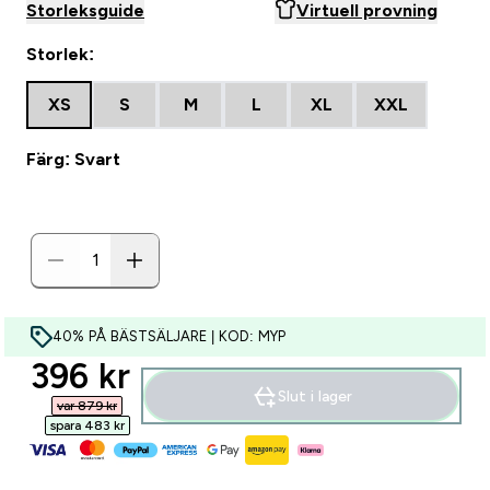
Storleksguide
Virtuell provning
Storlek:
XS
S
M
L
XL
XXL
Färg: Svart
40% PÅ BÄSTSÄLJARE | KOD: MYP
discounted price
396 kr‎
Slut i lager
var 879 kr‎
spara 483 kr‎