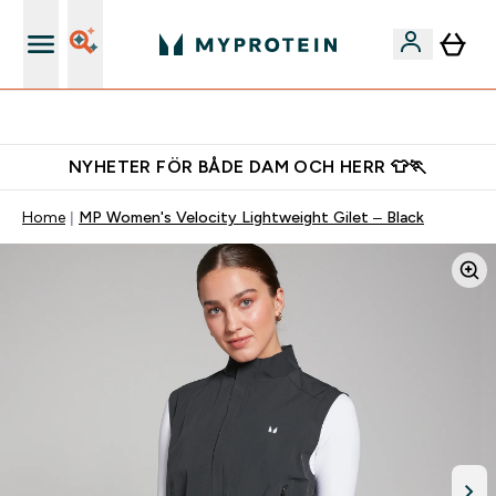
Gratis shaker för nya kunder
NYHETER FÖR BÅDE DAM OCH HERR 👕🏃
Home
MP Women's Velocity Lightweight Gilet – Black