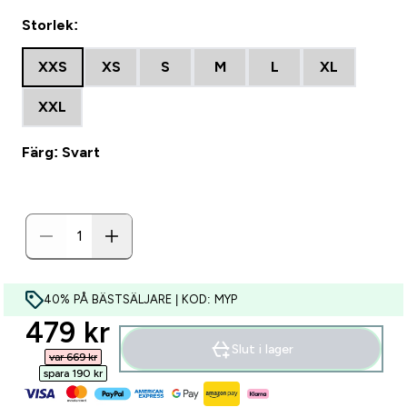
Storlek:
XXS
XS
S
M
L
XL
XXL
Färg: Svart
40% PÅ BÄSTSÄLJARE | KOD: MYP
discounted price
479 kr‎
Slut i lager
var 669 kr‎
spara 190 kr‎