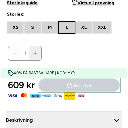
Storleksguide
Virtuell provning
Storlek:
XS
S
M
L
XL
XXL
40% PÅ BÄSTSÄLJARE | KOD: MYP
609 kr‎
Slut i lager
Beskrivning