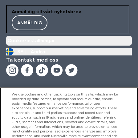
Anmäl dig till vårt nyhetsbrev
ANMÄL DIG
Cookie-inställningar
SE |
Ändra
Ta kontakt med oss
We use cookies and other tracking tools on this site, which may be
provided by third parties, to operate and secure our site, enable
Hjälp & Information
social media features, enhance performance, tailor user
experiences, support our marketing and advertising efforts. These
also enable us and third parties to access and record user and
activity data, such as IP addresses and online identifiers, referring
Produkter
URLs, searches and interactions, browser and device details, and
other usage information, which may be used to provide enhanced
functionality and personalized experiences, analyze and improve
performance, and reach users with more relevant content and ads