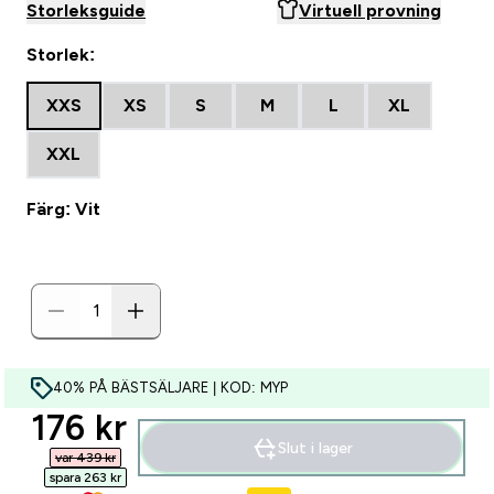
Storleksguide
Virtuell provning
Storlek:
XXS
XS
S
M
L
XL
XXL
Färg: Vit
40% PÅ BÄSTSÄLJARE | KOD: MYP
discounted price
176 kr‎
Slut i lager
var 439 kr‎
spara 263 kr‎