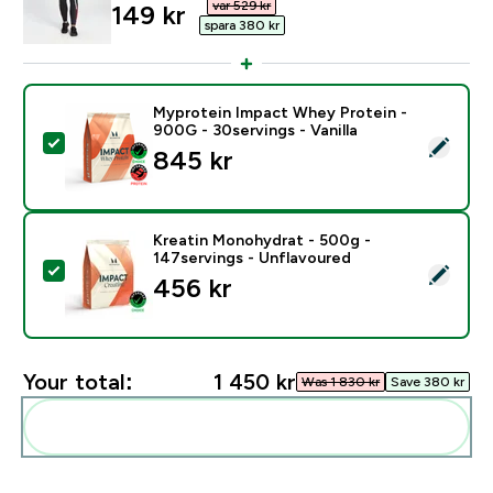
var 529 kr‎
discounted price
149 kr‎
spara 380 kr‎
Myprotein Impact Whey Protein -
900G - 30servings - Vanilla
Select this product - Myprotein Impact Whey Protein -
845 kr‎
Kreatin Monohydrat - 500g -
147servings - Unflavoured
Select this product - Kreatin Monohydrat - 500g - 14
456 kr‎
Your total:
1 450 kr‎
Was 1 830 kr‎
Save 380 kr‎
Add these to your routine