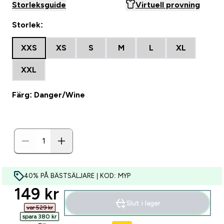
Storleksguide
Virtuell provning
Storlek:
XXS
XS
S
M
L
XL
XXL
Färg: Danger/Wine
40% PÅ BÄSTSÄLJARE | KOD: MYP
discounted price
149 kr‎
Slut i lager
var 529 kr‎
spara 380 kr‎