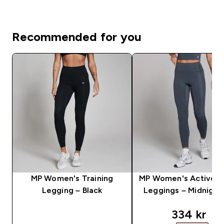
Recommended for you
MP Women's Training
MP Women's Active P
Legging – Black
Leggings – Midnight
discounte
334 kr‎