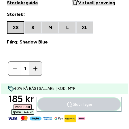
Storleksguide
Virtuell provning
Storlek:
XS
S
M
L
XL
Färg: Shadow Blue
40% PÅ BÄSTSÄLJARE | KOD: MYP
discounted price
185 kr‎
Slut i lager
var 529 kr‎
spara 344 kr‎