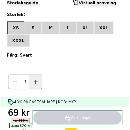
Storleksguide
Virtuell provning
Storlek:
XS
S
M
L
XL
XXL
XXXL
Färg: Svart
40% PÅ BÄSTSÄLJARE | KOD: MYP
discounted price
69 kr‎
Slut i lager
var 639 kr‎
spara 570 kr‎