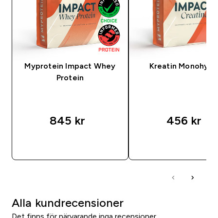
Myprotein Impact Whey
Kreatin Monohydr
Protein
845 kr‎
456 kr‎
SNABBKÖP
SNABBKÖP
Alla kundrecensioner
Det finns för närvarande inga recensioner.