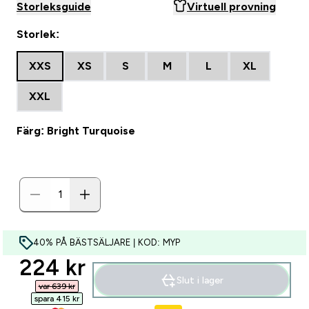
Storleksguide
Virtuell provning
Storlek:
XXS
XS
S
M
L
XL
XXL
Färg: Bright Turquoise
40% PÅ BÄSTSÄLJARE | KOD: MYP
discounted price
224 kr‎
Slut i lager
var 639 kr‎
spara 415 kr‎