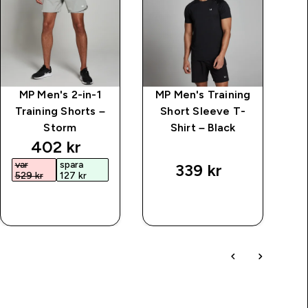
MP Men's 2-in-1
MP Men's Training
MP
Training Shorts –
Short Sleeve T-
Storm
Shirt – Black
price
discounted price
402 kr‎
var
spara
v
339 kr‎
529 kr‎
127 kr‎
4
SNABBKÖP
SNABBKÖP