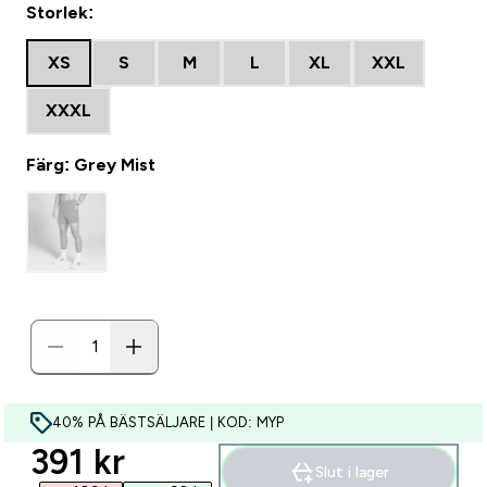
Storlek:
XS
S
M
L
XL
XXL
XXXL
Färg: Grey Mist
40% PÅ BÄSTSÄLJARE | KOD: MYP
discounted price
391 kr‎
Slut i lager