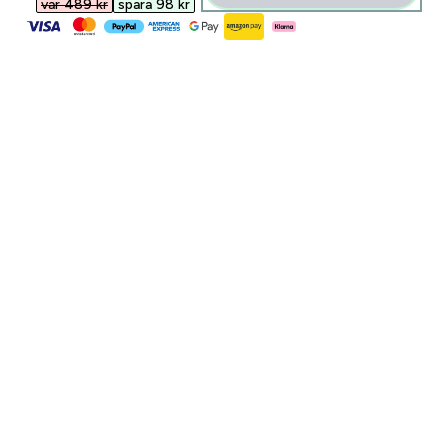
var 489 kr‎
spara 98 kr‎