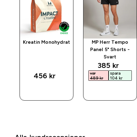
ct
Kreatin Monohydrat
MP Herr Tempo
Panel 5" Shorts -
Svart
discounted 
385 kr‎
var
spara
456 kr‎
489 kr‎
104 kr‎
SNABBKÖP
SNABBKÖP