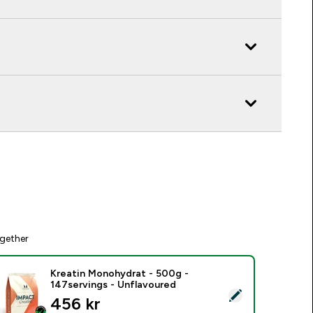
gether
Kreatin Monohydrat - 500g -
147servings - Unflavoured
elect this product - Kreatin Monohydrat - 500g - 147servings
456 kr‎