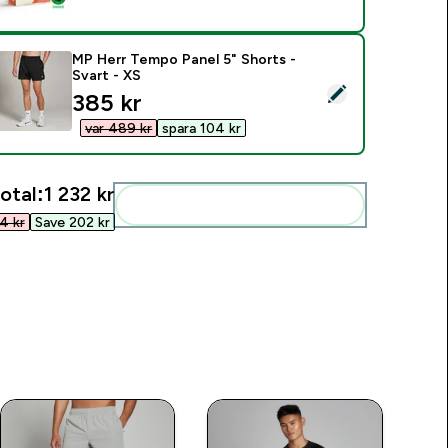
MP Herr Tempo Panel 5" Shorts -
Svart - XS
elect this product - MP Herr Tempo Panel 5" Shorts - Svart - 
discounted price
385 kr‎
var 489 kr‎
spara 104 kr‎
otal:
1 232 kr‎
Add these to your routine
 kr‎
Save 202 kr‎