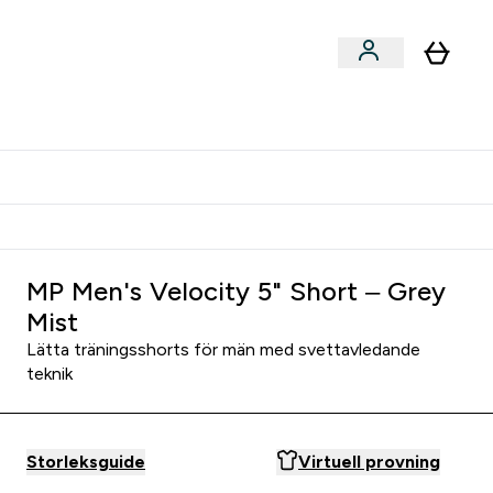
er submenu
er Tillbehör submenu
Vanlig leveranstid 3 - 5 arbetsdagar
MP Men's Velocity 5" Short – Grey
Mist
Lätta träningsshorts för män med svettavledande
teknik
Storleksguide
Virtuell provning