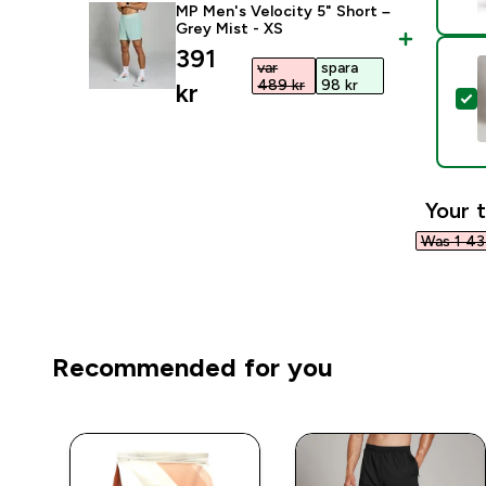
MP Men's Velocity 5" Short –
Grey Mist - XS
discounted price
391
var
spara
489 kr‎
98 kr‎
kr‎
S
Your t
Was 1 434
Recommended for you