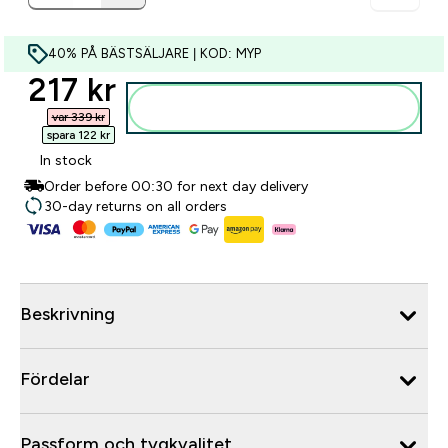
40% PÅ BÄSTSÄLJARE | KOD: MYP
discounted price
217 kr‎
Lägg till i varukorgen
var 339 kr‎
spara 122 kr‎
In stock
Order before 00:30 for next day delivery
30-day returns on all orders
Beskrivning
Fördelar
Passform och tygkvalitet