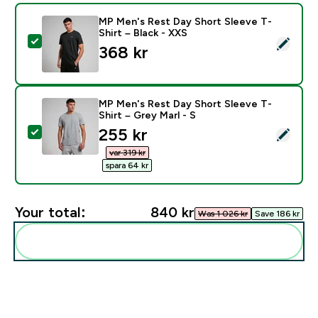
MP Men's Rest Day Short Sleeve T-
Shirt – Black - XXS
Select this product - MP Men's Rest Day Short Sleeve 
368 kr‎
MP Men's Rest Day Short Sleeve T-
Shirt – Grey Marl - S
discounted price
255 kr‎
Select this product - MP Men's Rest Day Short Sleeve 
var 319 kr‎
spara 64 kr‎
Your total:
840 kr‎
Was 1 026 kr‎
Save 186 kr‎
Add these to your routine