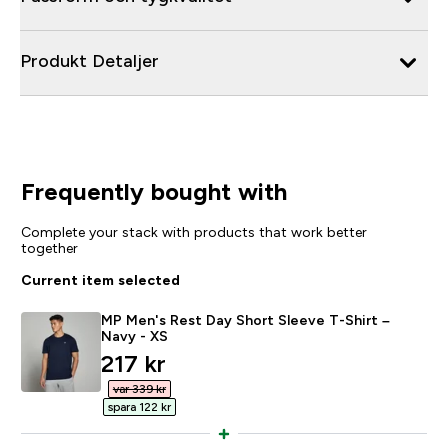
Produkt Detaljer
Frequently bought with
Complete your stack with products that work better
together
Current item selected
MP Men's Rest Day Short Sleeve T-Shirt –
Navy - XS
discounted price
217 kr‎
var 339 kr‎
spara 122 kr‎