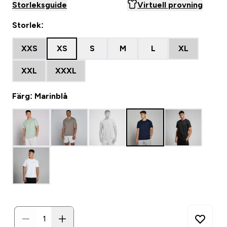
Storleksguide
Virtuell provning
Storlek:
XXS
XS
S
M
L
XL
XXL
XXXL
Färg: Marinblå