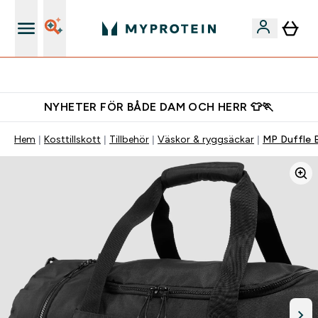
Gratis shaker för nya kunder
NYHETER FÖR BÅDE DAM OCH HERR 👕🏃
Hem
Kosttillskott
Tillbehör
Väskor & ryggsäckar
MP Duffle B