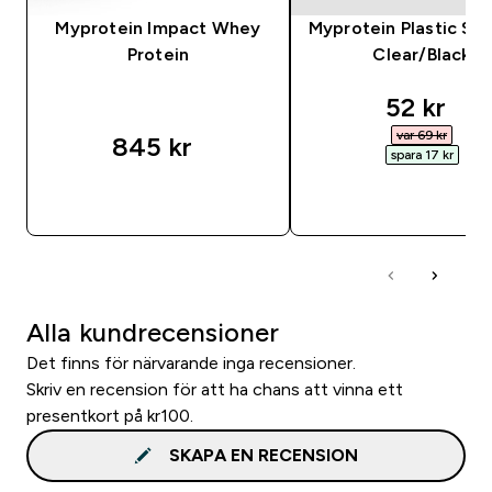
Myprotein Impact Whey
Myprotein Plastic Sha
Protein
Clear/Black
discount
52 kr‎
var 69 kr‎
845 kr‎
spara 17 kr‎
SNABBKÖP
SNABBKÖP
Alla kundrecensioner
Det finns för närvarande inga recensioner.
Skriv en recension för att ha chans att vinna ett
presentkort på kr100.
SKAPA EN RECENSION