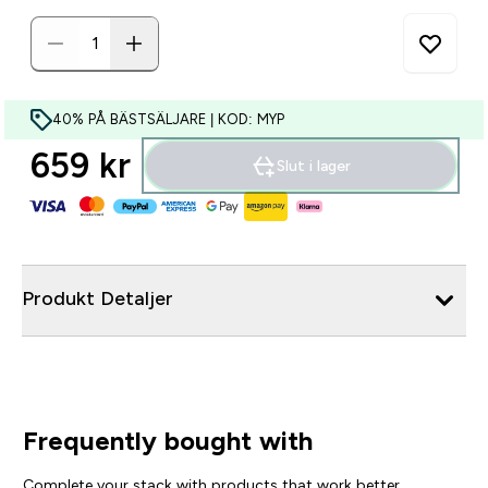
40% PÅ BÄSTSÄLJARE | KOD: MYP
659 kr‎
Slut i lager
Produkt Detaljer
Frequently bought with
Complete your stack with products that work better