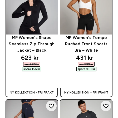
MP Women's Shape
MP Women's Tempo
Seamless Zip Through
Ruched Front Sports
Jacket – Black
Bra – White
discounted price
discounted pr
623 kr‎
431 kr‎
var 779 kr‎
var 539 kr‎
spara 156 kr‎
spara 108 kr‎
SNABBKÖP
SNABBKÖP
NY KOLLEKTION - FRI FRAKT
NY KOLLEKTION - FRI FRAKT