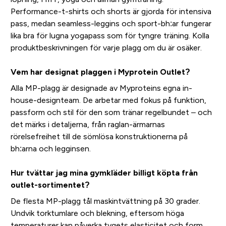
Performance-t-shirts och shorts är gjorda för intensiva
pass, medan seamless-leggins och sport-bh:ar fungerar
lika bra för lugna yogapass som för tyngre träning. Kolla
produktbeskrivningen för varje plagg om du är osäker.
Vem har designat plaggen i Myprotein Outlet?
Alla MP-plagg är designade av Myproteins egna in-
house-designteam. De arbetar med fokus på funktion,
passform och stil för den som tränar regelbundet – och
det märks i detaljerna, från raglan-ärmarnas
rörelsefreihet till de sömlösa konstruktionerna på
bh:arna och legginsen.
Hur tvättar jag mina gymkläder billigt köpta från
outlet-sortimentet?
De flesta MP-plagg tål maskintvättning på 30 grader.
Undvik torktumlare och blekning, eftersom höga
temperaturer kan påverka tygets elasticitet och form