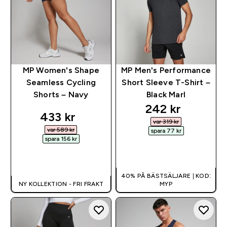
MP Women's Shape
MP Men's Performance
Seamless Cycling
Short Sleeve T-Shirt –
Shorts – Navy
Black Marl
discounted pri
242 kr‎
discounted price
433 kr‎
var 319 kr‎
var 589 kr‎
spara 77 kr‎
spara 156 kr‎
SNABBKÖP
SNABBKÖP
40% PÅ BÄSTSÄLJARE | KOD:
NY KOLLEKTION - FRI FRAKT
MYP