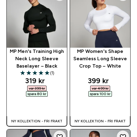
MP Men's Training High
MP Women's Shape
Neck Long Sleeve
Seamless Long Sleeve
Baselayer – Black
Crop Top – White
(1)
5 out of 5 stars
discounted price
discounted pri
319 kr‎
399 kr‎
var 399 kr‎
var 499 kr‎
spara 80 kr‎
spara 100 kr‎
SNABBKÖP
SNABBKÖP
NY KOLLEKTION - FRI FRAKT
NY KOLLEKTION - FRI FRAKT