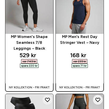
MP Women's Shape
MP Men's Rest Day
Seamless 7/8
Stringer Vest – Navy
Leggings – Black
discounted price
discounted pr
529 kr‎
168 kr‎
var 749 kr‎
var 239 kr‎
spara 220 kr‎
spara 71 kr‎
SNABBKÖP
SNABBKÖP
NY KOLLEKTION - FRI FRAKT
NY KOLLEKTION - FRI FRAKT