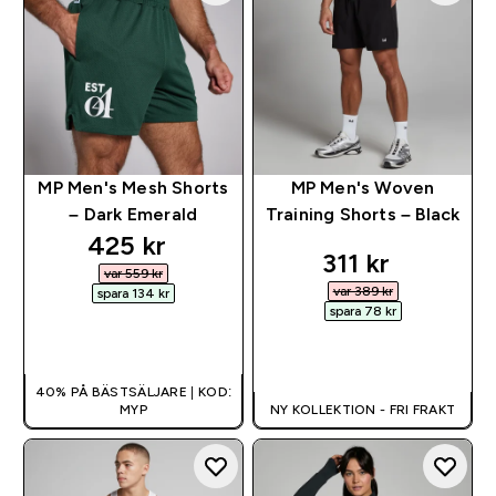
MP Men's Mesh Shorts
MP Men's Woven
– Dark Emerald
Training Shorts – Black
discounted price
425 kr‎
discounted pr
311 kr‎
var 559 kr‎
var 389 kr‎
spara 134 kr‎
spara 78 kr‎
SNABBKÖP
SNABBKÖP
40% PÅ BÄSTSÄLJARE | KOD:
MYP
NY KOLLEKTION - FRI FRAKT