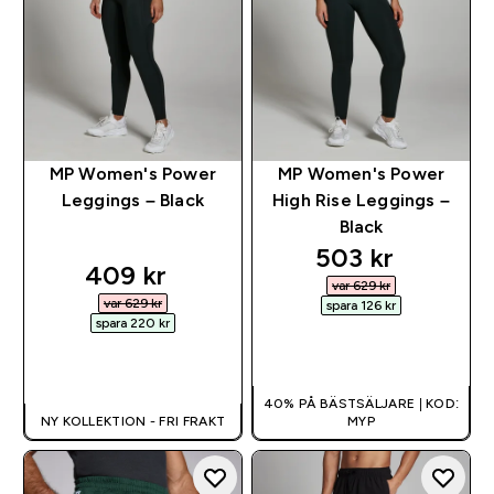
MP Women's Power
MP Women's Power
Leggings – Black
High Rise Leggings –
Black
discounted pri
503 kr‎
discounted price
409 kr‎
var 629 kr‎
var 629 kr‎
spara 126 kr‎
spara 220 kr‎
SNABBKÖP
SNABBKÖP
40% PÅ BÄSTSÄLJARE | KOD:
NY KOLLEKTION - FRI FRAKT
MYP