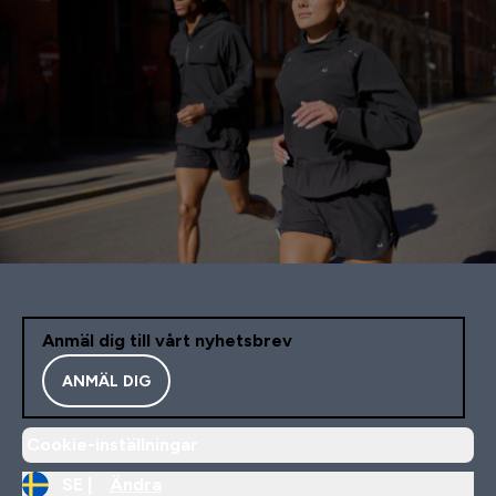
Anmäl dig till vårt nyhetsbrev
ANMÄL DIG
Cookie-inställningar
SE |
Ändra