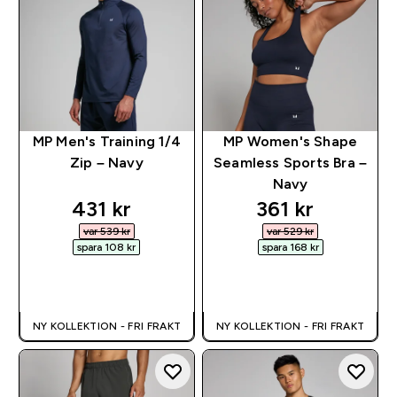
MP Men's Training 1/4
MP Women's Shape
Zip – Navy
Seamless Sports Bra –
Navy
discounted price
discounted pr
431 kr‎
361 kr‎
var 539 kr‎
var 529 kr‎
spara 108 kr‎
spara 168 kr‎
SNABBKÖP
SNABBKÖP
NY KOLLEKTION - FRI FRAKT
NY KOLLEKTION - FRI FRAKT