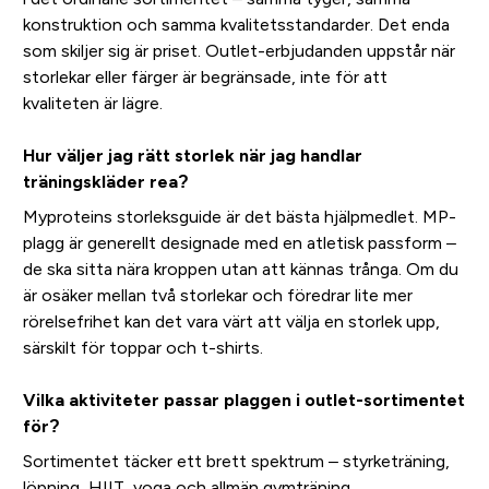
konstruktion och samma kvalitetsstandarder. Det enda
som skiljer sig är priset. Outlet-erbjudanden uppstår när
storlekar eller färger är begränsade, inte för att
kvaliteten är lägre.
Hur väljer jag rätt storlek när jag handlar
träningskläder rea?
Myproteins storleksguide är det bästa hjälpmedlet. MP-
plagg är generellt designade med en atletisk passform –
de ska sitta nära kroppen utan att kännas trånga. Om du
är osäker mellan två storlekar och föredrar lite mer
rörelsefrihet kan det vara värt att välja en storlek upp,
särskilt för toppar och t-shirts.
Vilka aktiviteter passar plaggen i outlet-sortimentet
för?
Sortimentet täcker ett brett spektrum – styrketräning,
löpning, HIIT, yoga och allmän gymträning.