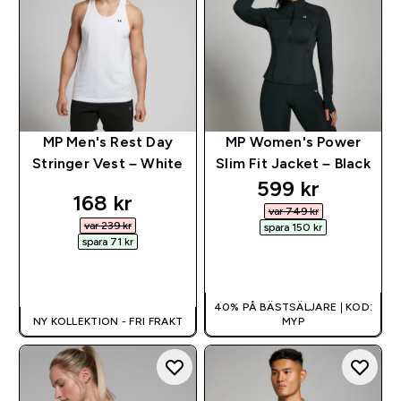
MP Men's Rest Day
MP Women's Power
Stringer Vest – White
Slim Fit Jacket – Black
discounted pri
599 kr‎
discounted price
168 kr‎
var 749 kr‎
var 239 kr‎
spara 150 kr‎
spara 71 kr‎
SNABBKÖP
SNABBKÖP
40% PÅ BÄSTSÄLJARE | KOD:
NY KOLLEKTION - FRI FRAKT
MYP