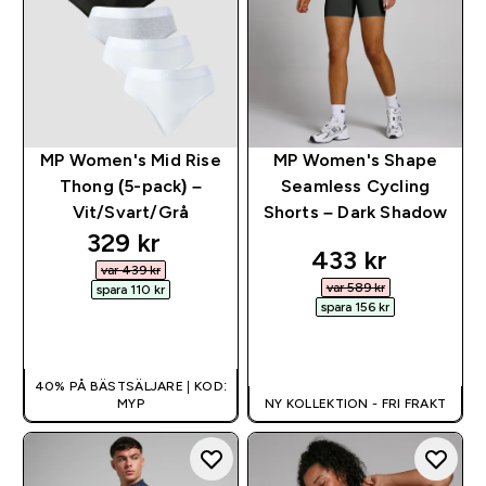
MP Women's Mid Rise
MP Women's Shape
Thong (5-pack) –
Seamless Cycling
Vit/Svart/Grå
Shorts – Dark Shadow
discounted price
329 kr‎
discounted pri
433 kr‎
var 439 kr‎
var 589 kr‎
spara 110 kr‎
spara 156 kr‎
SNABBKÖP
SNABBKÖP
40% PÅ BÄSTSÄLJARE | KOD:
MYP
NY KOLLEKTION - FRI FRAKT