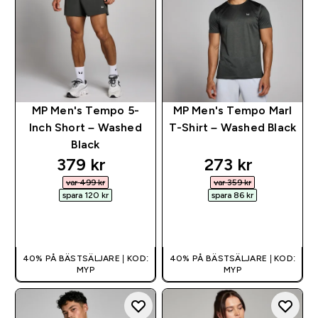
MP Men's Tempo 5-
MP Men's Tempo Marl
Inch Short – Washed
T-Shirt – Washed Black
Black
discounted price
discounted pri
379 kr‎
273 kr‎
var 499 kr‎
var 359 kr‎
spara 120 kr‎
spara 86 kr‎
SNABBKÖP
SNABBKÖP
40% PÅ BÄSTSÄLJARE | KOD:
40% PÅ BÄSTSÄLJARE | KOD:
MYP
MYP