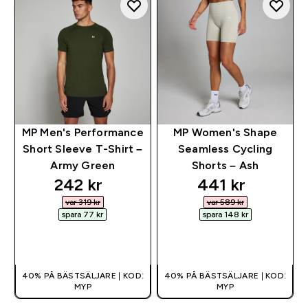
MP Men's Performance
MP Women's Shape
Short Sleeve T-Shirt –
Seamless Cycling
Army Green
Shorts – Ash
discounted price
discounted pri
242 kr‎
441 kr‎
var 319 kr‎
var 589 kr‎
spara 77 kr‎
spara 148 kr‎
SNABBKÖP
SNABBKÖP
40% PÅ BÄSTSÄLJARE | KOD:
40% PÅ BÄSTSÄLJARE | KOD:
MYP
MYP