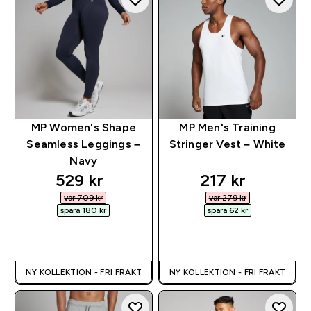
MP Women's Shape
MP Men's Training
Seamless Leggings –
Stringer Vest – White
Navy
discounted price
discounted pr
529 kr‎
217 kr‎
var 709 kr‎
var 279 kr‎
spara 180 kr‎
spara 62 kr‎
SNABBKÖP
SNABBKÖP
NY KOLLEKTION - FRI FRAKT
NY KOLLEKTION - FRI FRAKT