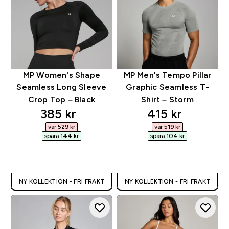
MP Women's Shape
MP Men's Tempo Pillar
Seamless Long Sleeve
Graphic Seamless T-
Crop Top – Black
Shirt – Storm
discounted price
discounted pri
385 kr‎
415 kr‎
var 529 kr‎
var 519 kr‎
spara 144 kr‎
spara 104 kr‎
SNABBKÖP
SNABBKÖP
NY KOLLEKTION - FRI FRAKT
NY KOLLEKTION - FRI FRAKT